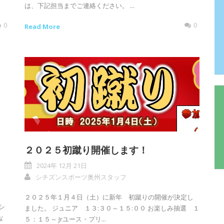
は、下記担当までご連絡ください。 ...
0
0
Read More
２０２５初蹴り開催します！
2024年 12月 21日
シチズンスポーツ奥州スタッフ
２０２５年１月４日（土）に新年 初蹴りの開催が決定し
シ
ました。 ジュニア １３:３０～１５:００ お楽しみ抽選 １
な
５：１５～ Jrユース・プリ...