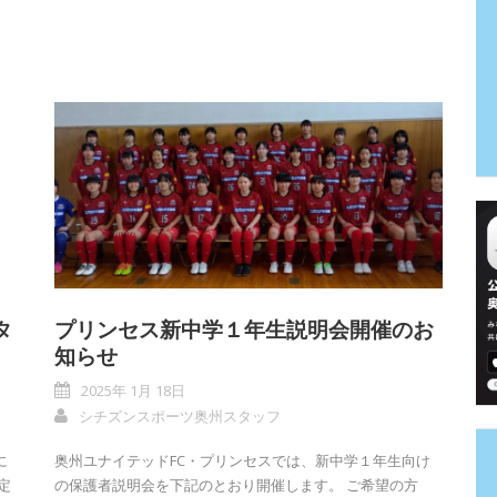
タ
プリンセス新中学１年生説明会開催のお
知らせ
2025年 1月 18日
シチズンスポーツ奥州スタッフ
に
奥州ユナイテッドFC・プリンセスでは、新中学１年生向け
定
の保護者説明会を下記のとおり開催します。 ご希望の方