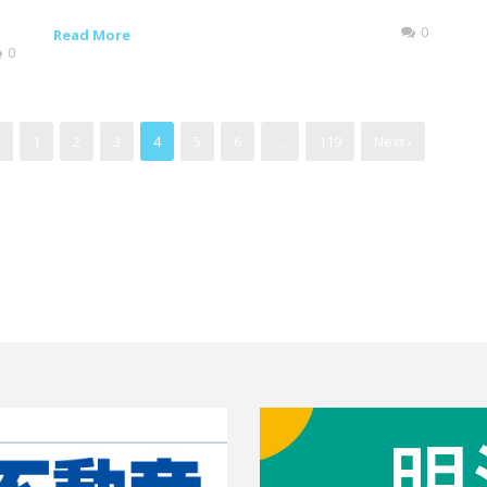
0
Read More
0
1
2
3
4
5
6
…
119
Next ›